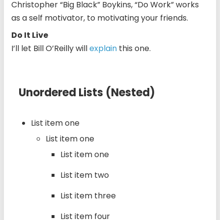
Christopher “Big Black” Boykins, “Do Work” works
as a self motivator, to motivating your friends.
Do It Live
I’ll let Bill O’Reilly will
explain
this one.
Unordered Lists (Nested)
List item one
List item one
List item one
List item two
List item three
List item four