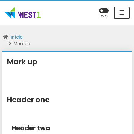
☰
DARK
Início
Mark up
Mark up
Header one
Header two