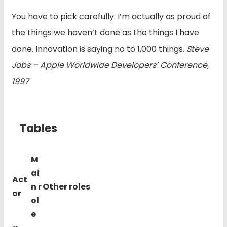
You have to pick carefully. I’m actually as proud of
the things we haven’t done as the things I have
done. Innovation is saying no to 1,000 things.
Steve
Jobs – Apple Worldwide Developers’ Conference,
1997
Tables
M
ai
Act
n r
Other roles
or
ol
e