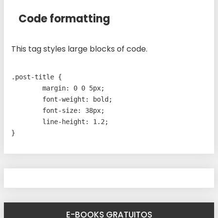
Code formatting
This tag styles large blocks of code.
.post-title {

	margin: 0 0 5px;

	font-weight: bold;

	font-size: 38px;

	line-height: 1.2;

}
E-BOOKS GRATUITOS