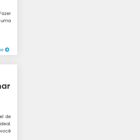
Fazer
m uma
ue
IO
|
har
el de
deal.
 você