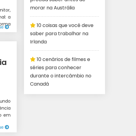
morar na Austrália
itor,
al: a
forma
10 coisas que você deve
ue
saber para trabalhar na
Irlanda
10 cenários de filmes e
HO
ia
séries para conhecer
durante o intercâmbio no
Canadá
mundo
ncia
do em
ue