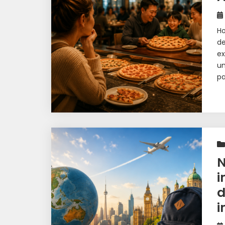
Ho
de
ex
um
pa
N
i
d
i