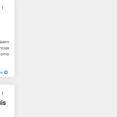
|
ambém
ncias
 como
ue
|
is