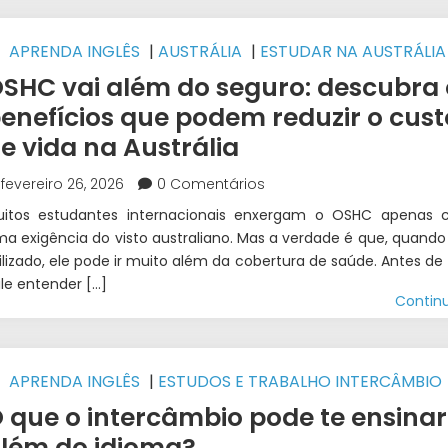
APRENDA INGLÊS
|
AUSTRÁLIA
|
ESTUDAR NA AUSTRÁLIA
STUDOS E TRABALHO INTERCÂMBIO
|
INTERCÂMBIO
|
WEST
SHC vai além do seguro: descubra 
NTERCÂMBIO
enefícios que podem reduzir o cust
e vida na Austrália
fevereiro 26, 2026
0 Comentários
uitos estudantes internacionais enxergam o OSHC apenas
a exigência do visto australiano. Mas a verdade é que, quand
ilizado, ele pode ir muito além da cobertura de saúde. Antes de 
le entender […]
Contin
APRENDA INGLÊS
|
ESTUDOS E TRABALHO INTERCÂMBIO
NTERCÂMBIO
|
WEST 1 INTERCÂMBIO
 que o intercâmbio pode te ensinar
lém do idioma?