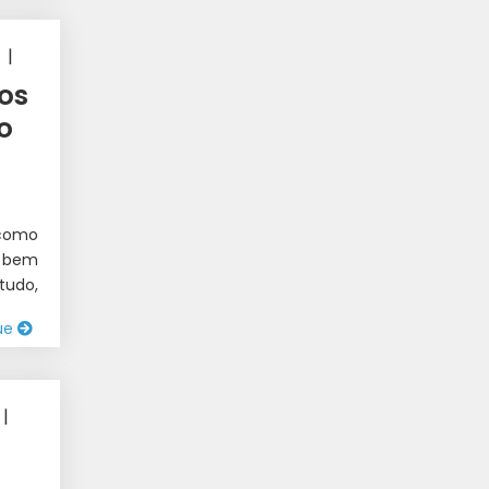
|
 1
os
o
 como
o bem
tudo,
ue
|