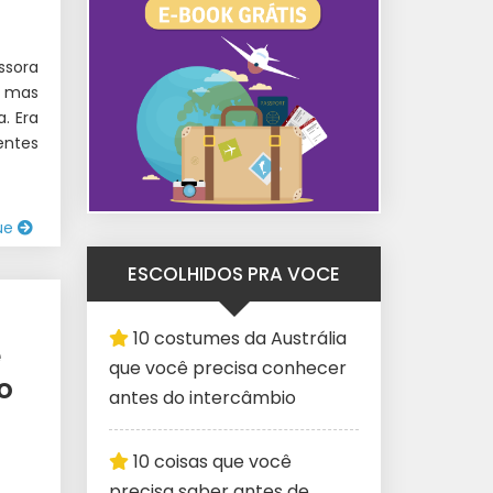
ssora
, mas
. Era
entes
ue
ESCOLHIDOS PRA VOCE
10 costumes da Austrália
e
que você precisa conhecer
o
antes do intercâmbio
10 coisas que você
precisa saber antes de