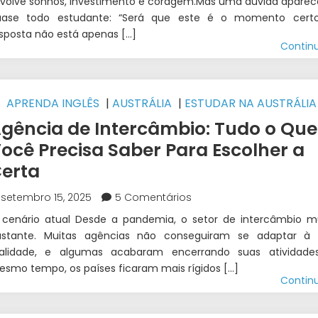
volve sonhos, investimento e coragem.Mas uma dúvida apare
uase todo estudante: “Será que este é o momento cert
sposta não está apenas […]
Contin
APRENDA INGLÊS
|
AUSTRÁLIA
|
ESTUDAR NA AUSTRÁLIA
STUDOS E TRABALHO INTERCÂMBIO
|
INTERCÂMBIO
|
WEST
gência de Intercâmbio: Tudo o Que
NTERCÂMBIO
ocê Precisa Saber Para Escolher a
erta
setembro 15, 2025
5 Comentários
 cenário atual Desde a pandemia, o setor de intercâmbio 
astante. Muitas agências não conseguiram se adaptar à
ealidade, e algumas acabaram encerrando suas atividade
smo tempo, os países ficaram mais rígidos […]
Contin