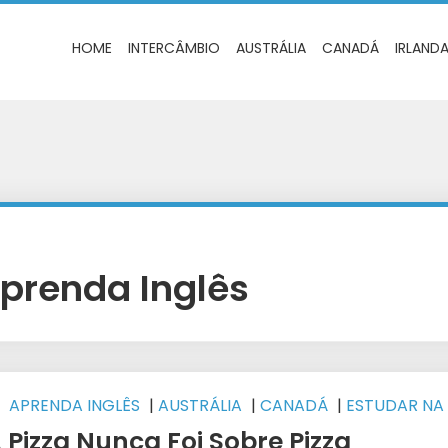
HOME
INTERCÂMBIO
AUSTRÁLIA
CANADÁ
IRLAND
prenda Inglês
APRENDA INGLÊS
|
AUSTRÁLIA
|
CANADÁ
|
ESTUDAR NA
USTRÁLIA
|
INTERCÂMBIO
|
WEST 1 INTERCÂMBIO
 Pizza Nunca Foi Sobre Pizza