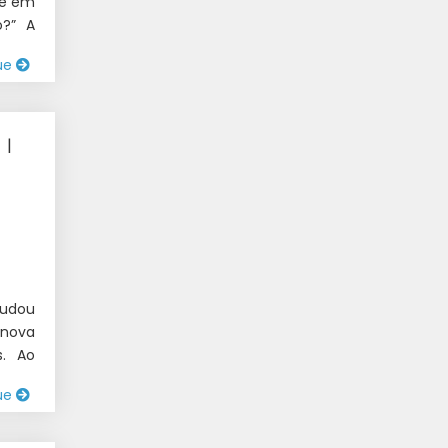
ce em
o?” A
ue
|
 1
mudou
 nova
s. Ao
ue