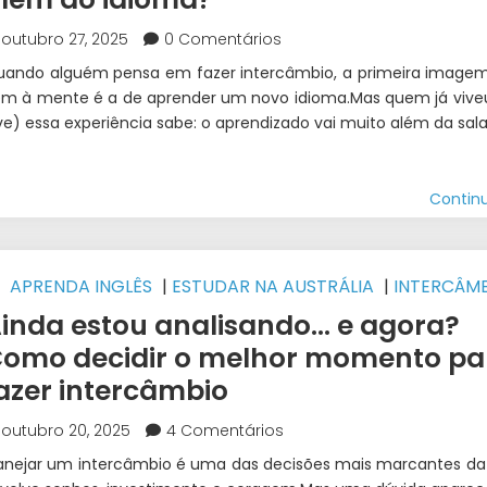
outubro 27, 2025
0 Comentários
ando alguém pensa em fazer intercâmbio, a primeira image
m à mente é a de aprender um novo idioma.Mas quem já vive
ve) essa experiência sabe: o aprendizado vai muito além da sala
Contin
APRENDA INGLÊS
|
ESTUDAR NA AUSTRÁLIA
|
INTERCÂM
EST 1 INTERCÂMBIO
inda estou analisando… e agora?
omo decidir o melhor momento pa
azer intercâmbio
outubro 20, 2025
4 Comentários
anejar um intercâmbio é uma das decisões mais marcantes da 