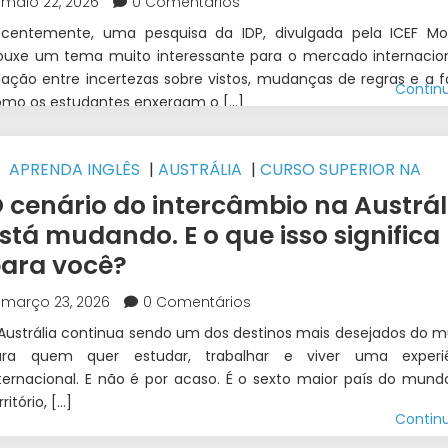
maio 22, 2026
0 Comentários
centemente, uma pesquisa da IDP, divulgada pela ICEF Mon
ouxe um tema muito interessante para o mercado internacion
lação entre incertezas sobre vistos, mudanças de regras e a 
Contin
mo os estudantes enxergam o […]
APRENDA INGLÊS
|
AUSTRÁLIA
|
CURSO SUPERIOR NA
USTRÁLIA
|
ESTUDAR NA AUSTRÁLIA
|
ESTUDOS E TRABAL
 cenário do intercâmbio na Austrál
NTERCÂMBIO
|
INTERCÂMBIO
|
WEST 1 INTERCÂMBIO
stá mudando. E o que isso significa
ara você?
março 23, 2026
0 Comentários
Austrália continua sendo um dos destinos mais desejados do 
ara quem quer estudar, trabalhar e viver uma experiê
ternacional. E não é por acaso. É o sexto maior país do mun
rritório, […]
Contin