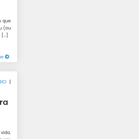
m que
u (ou
 […]
ue
BIO
|
ra
vida.