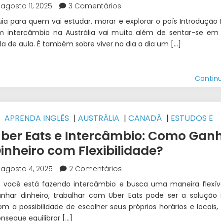
agosto 11, 2025
3 Comentários
ia para quem vai estudar, morar e explorar o país Introdução 
m intercâmbio na Austrália vai muito além de sentar-se e
la de aula. É também sobre viver no dia a dia um […]
Contin
APRENDA INGLÊS
|
AUSTRÁLIA
|
CANADÁ
|
ESTUDOS E
RABALHO INTERCÂMBIO
|
FAZER DINHEIRO NO INTERCÂMB
ber Eats e Intercâmbio: Como Gan
NTERCÂMBIO
|
IRLANDA
|
NOVA ZELÂNDIA
|
TRABALHAR
inheiro com Flexibilidade?
URANTE O INTERCÂMBIO
|
WEST 1 INTERCÂMBIO
agosto 4, 2025
2 Comentários
 você está fazendo intercâmbio e busca uma maneira flexív
nhar dinheiro, trabalhar com Uber Eats pode ser a solução i
m a possibilidade de escolher seus próprios horários e locais,
nsegue equilibrar […]