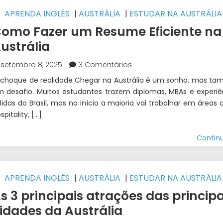
APRENDA INGLÊS
|
AUSTRÁLIA
|
ESTUDAR NA AUSTRÁLIA
STUDOS E TRABALHO INTERCÂMBIO
|
FAZER DINHEIRO NO
omo Fazer um Resume Eficiente na
NTERCÂMBIO
|
INTERCÂMBIO
|
TRABALHAR DURANTE O
ustrália
NTERCÂMBIO
|
WEST 1 INTERCÂMBIO
setembro 8, 2025
3 Comentários
choque de realidade Chegar na Austrália é um sonho, mas t
 desafio. Muitos estudantes trazem diplomas, MBAs e experiê
lidas do Brasil, mas no início a maioria vai trabalhar em áreas
spitality, […]
Contin
APRENDA INGLÊS
|
AUSTRÁLIA
|
ESTUDAR NA AUSTRÁLIA
NTERCÂMBIO
|
WEST 1 INTERCÂMBIO
s 3 principais atrações das principa
idades da Austrália