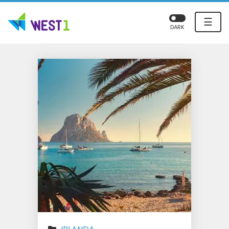
☰
DARK