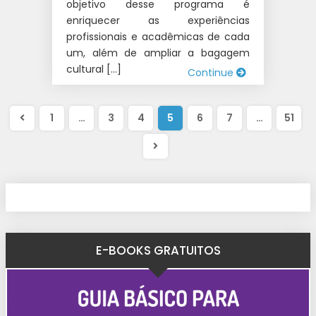
objetivo desse programa é
enriquecer as experiências
profissionais e acadêmicas de cada
um, além de ampliar a bagagem
cultural […]
Continue
1
…
3
4
5
6
7
…
51
E-BOOKS GRATUITOS