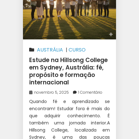
AUSTRÁLIA
|
CURSO
SUPERIOR NA AUSTRÁLIA
|
Estude na Hillsong College
ESTUDAR NA AUSTRÁLIA
|
em Sydney, Austrália: fé,
propósito e formação
ESTUDAR NA HILLSONG
|
internacional
ESTUDOS E TRABALHO
INTERCÂMBIO
|
INTERCÂMBIO
|
novembro 5, 2025
1 Comentário
WEST 1 INTERCÂMBIO
Quando fé e aprendizado se
encontram! Estudar fora é mais do
que adquirir conhecimento. É
também uma jornada interior.A
Hillsong College, localizada em
Sydney, é uma das poucas