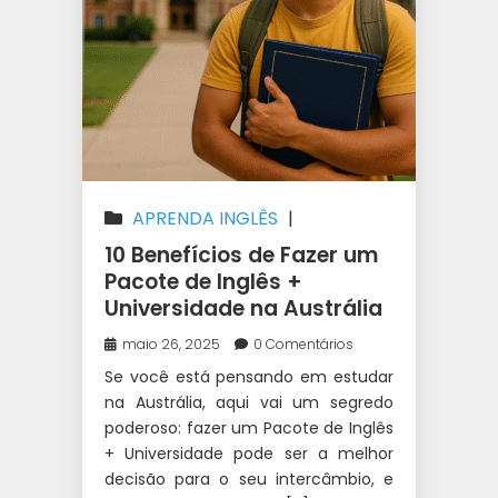
APRENDA INGLÊS
|
AUSTRÁLIA
|
CURSO SUPERIOR
10 Benefícios de Fazer um
NA AUSTRÁLIA
|
ESTUDAR NA
Pacote de Inglês +
Universidade na Austrália
AUSTRÁLIA
|
INTERCÂMBIO
|
UNIVERSIDADE NA AUSTRÁLIA
maio 26, 2025
0 Comentários
Se você está pensando em estudar
na Austrália, aqui vai um segredo
poderoso: fazer um Pacote de Inglês
+ Universidade pode ser a melhor
decisão para o seu intercâmbio, e