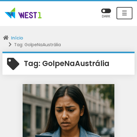
☰
DARK
Início
Tag: GolpeNaAustrália
Tag:
GolpeNaAustrália