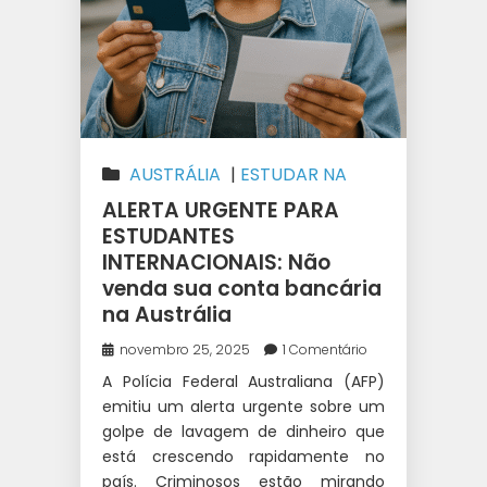
AUSTRÁLIA
|
ESTUDAR NA
AUSTRÁLIA
|
ESTUDOS E
ALERTA URGENTE PARA
TRABALHO INTERCÂMBIO
|
FAZER
ESTUDANTES
INTERNACIONAIS: Não
DINHEIRO NO INTERCÂMBIO
|
venda sua conta bancária
INTERCÂMBIO
|
TRABALHAR
na Austrália
DURANTE O INTERCÂMBIO
|
WEST 1 INTERCÂMBIO
novembro 25, 2025
1 Comentário
A Polícia Federal Australiana (AFP)
emitiu um alerta urgente sobre um
golpe de lavagem de dinheiro que
está crescendo rapidamente no
país. Criminosos estão mirando