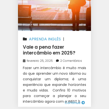
APRENDA INGLÊS
|
AUSTRÁLIA
|
CANADÁ
|
Vale a pena fazer
INTERCÂMBIO
|
IRLANDA
|
NOVA
intercâmbio em 2025?
ZELÂNDIA
fevereiro 25, 2025
2 Comentários
Fazer um intercâmbio é muito mais
do que aprender um novo idioma ou
conquistar um diploma; é uma
experiência que expande horizontes
e muda vidas. Confira 10 motivos
para começar a planejar o seu
intercâmbio agora com a WEST 1!
Continue