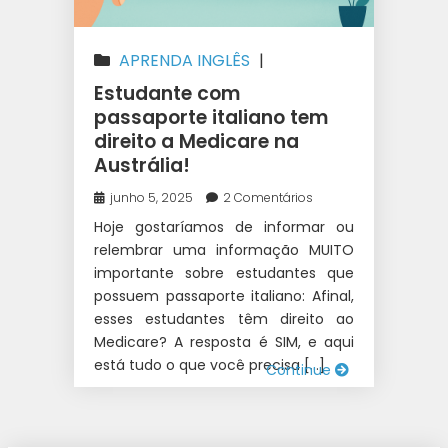
APRENDA INGLÊS
|
AUSTRÁLIA
|
ESTUDAR NA
Estudante com
AUSTRÁLIA
|
INTERCÂMBIO
passaporte italiano tem
direito a Medicare na
Austrália!
junho 5, 2025
2 Comentários
Hoje gostaríamos de informar ou
relembrar uma informação MUITO
importante sobre estudantes que
possuem passaporte italiano: Afinal,
esses estudantes têm direito ao
Medicare? A resposta é SIM, e aqui
está tudo o que você precisa […]
Continue