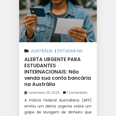
AUSTRÁLIA
|
ESTUDAR NA
AUSTRÁLIA
|
ESTUDOS E
ALERTA URGENTE PARA
TRABALHO INTERCÂMBIO
|
FAZER
ESTUDANTES
INTERNACIONAIS: Não
DINHEIRO NO INTERCÂMBIO
|
venda sua conta bancária
INTERCÂMBIO
|
TRABALHAR
na Austrália
DURANTE O INTERCÂMBIO
|
WEST 1 INTERCÂMBIO
novembro 25, 2025
1 Comentário
A Polícia Federal Australiana (AFP)
emitiu um alerta urgente sobre um
golpe de lavagem de dinheiro que