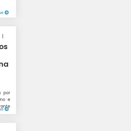
ue
|
os
ana
s por
ino e
rante
ue