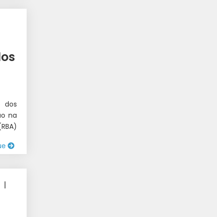
T 1
dos
o dos
ão na
(RBA)
ue
|