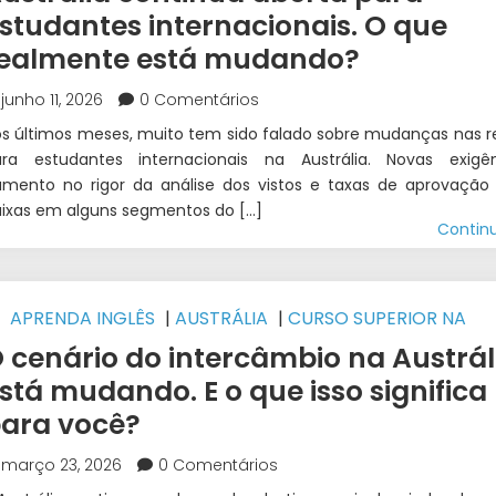
studantes internacionais. O que
ealmente está mudando?
junho 11, 2026
0 Comentários
s últimos meses, muito tem sido falado sobre mudanças nas r
ara estudantes internacionais na Austrália. Novas exigên
mento no rigor da análise dos vistos e taxas de aprovação
ixas em alguns segmentos do […]
Contin
APRENDA INGLÊS
|
AUSTRÁLIA
|
CURSO SUPERIOR NA
USTRÁLIA
|
ESTUDAR NA AUSTRÁLIA
|
ESTUDOS E TRABAL
 cenário do intercâmbio na Austrál
NTERCÂMBIO
|
INTERCÂMBIO
|
WEST 1 INTERCÂMBIO
stá mudando. E o que isso significa
ara você?
março 23, 2026
0 Comentários