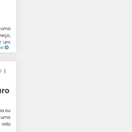
e uma
meço,
or um
ue
O
|
uro
ma ou
e uma
 vida