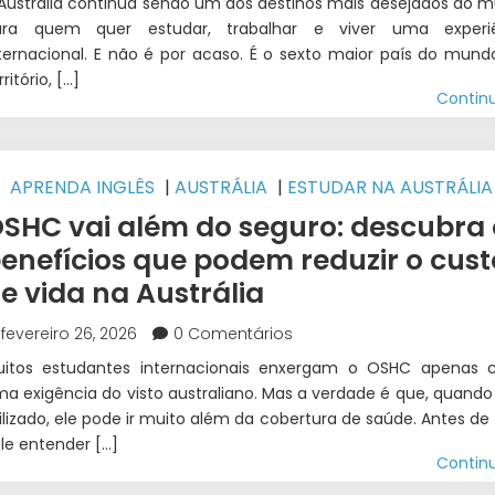
Austrália continua sendo um dos destinos mais desejados do 
ara quem quer estudar, trabalhar e viver uma experiê
ternacional. E não é por acaso. É o sexto maior país do mun
rritório, […]
Contin
APRENDA INGLÊS
|
AUSTRÁLIA
|
ESTUDAR NA AUSTRÁLIA
STUDOS E TRABALHO INTERCÂMBIO
|
INTERCÂMBIO
|
WEST
SHC vai além do seguro: descubra 
NTERCÂMBIO
enefícios que podem reduzir o cust
e vida na Austrália
fevereiro 26, 2026
0 Comentários
uitos estudantes internacionais enxergam o OSHC apenas
a exigência do visto australiano. Mas a verdade é que, quand
ilizado, ele pode ir muito além da cobertura de saúde. Antes de 
le entender […]
Contin