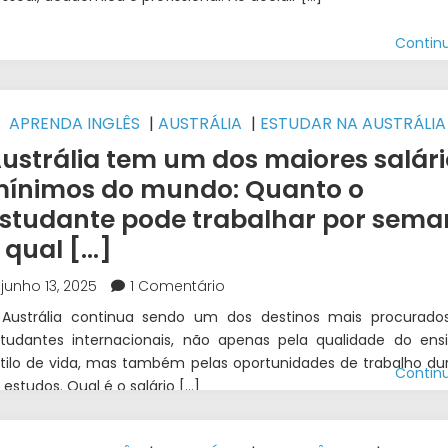
Contin
APRENDA INGLÊS
|
AUSTRÁLIA
|
ESTUDAR NA AUSTRÁLIA
NTERCÂMBIO
ustrália tem um dos maiores salári
ínimos do mundo: Quanto o
studante pode trabalhar por sem
 qual [...]
junho 13, 2025
1 Comentário
 Austrália continua sendo um dos destinos mais procurado
tudantes internacionais, não apenas pela qualidade do ens
tilo de vida, mas também pelas oportunidades de trabalho du
Contin
 estudos. Qual é o salário […]