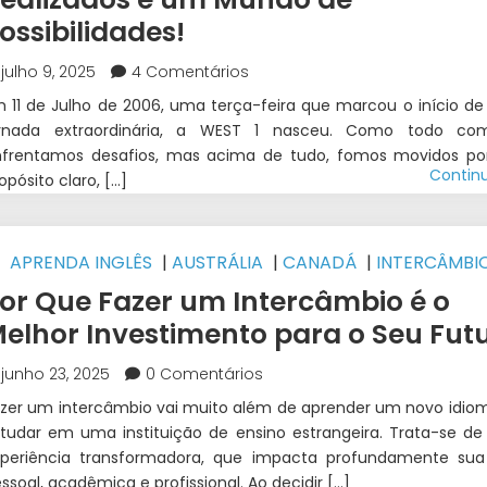
ossibilidades!
julho 9, 2025
4 Comentários
 11 de Julho de 2006, uma terça-feira que marcou o início d
ornada extraordinária, a WEST 1 nasceu. Como todo co
nfrentamos desafios, mas acima de tudo, fomos movidos p
Contin
opósito claro, […]
APRENDA INGLÊS
|
AUSTRÁLIA
|
CANADÁ
|
INTERCÂMBI
RLANDA
|
NOVA ZELÂNDIA
or Que Fazer um Intercâmbio é o
elhor Investimento para o Seu Fut
junho 23, 2025
0 Comentários
zer um intercâmbio vai muito além de aprender um novo idio
tudar em uma instituição de ensino estrangeira. Trata-se d
xperiência transformadora, que impacta profundamente sua
ssoal, acadêmica e profissional. Ao decidir […]