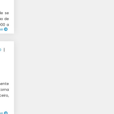
de se
ão de
000 a
ue
O
|
mente
torna
eiro,
ue