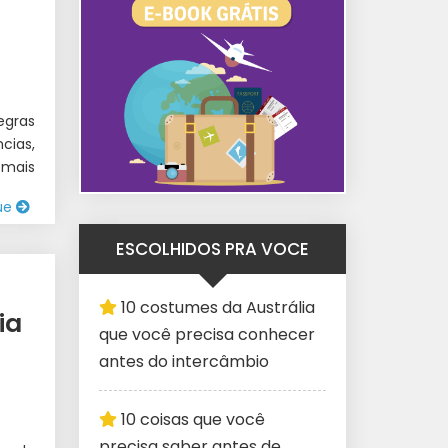
egras
cias,
 mais
ue
ESCOLHIDOS PRA VOCE
10 costumes da Austrália
HO
ia
que você precisa conhecer
antes do intercâmbio
10 coisas que você
precisa saber antes de