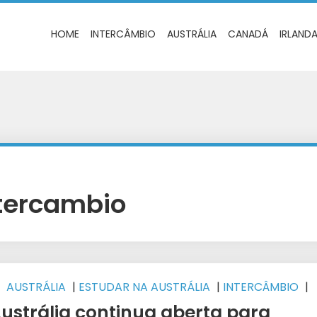
HOME
INTERCÂMBIO
AUSTRÁLIA
CANADÁ
IRLAND
ntercambio
AUSTRÁLIA
|
ESTUDAR NA AUSTRÁLIA
|
INTERCÂMBIO
|
EST 1 INTERCÂMBIO
ustrália continua aberta para