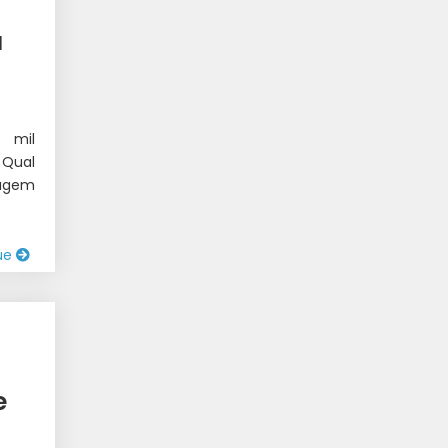
a
 mil
 Qual
sagem
ue
e