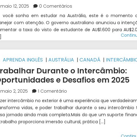
maio 12, 2025
0 Comentários
e você sonha em estudar na Austrália, este é o momento 
anejar com atenção. O governo australiano anunciou a intenç
mentar a taxa do visto de estudante de AU$1.600 para AU$2.
Contin
]
APRENDA INGLÊS
|
AUSTRÁLIA
|
CANADÁ
|
INTERCÂMBI
RLANDA
|
NOVA ZELÂNDIA
rabalhar Durante o Intercâmbio:
portunidades e Desafios em 2025
maio 2, 2025
1 Comentário
zer intercâmbio no exterior é uma experiência que verdadeira
ansforma vidas, e poder trabalhar durante o seu intercâmbio 
sa jornada ainda mais completa.Mais do que um suporte financ
trabalho proporciona imersão cultural, prática […]
Contin