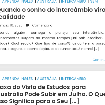
APRENDA INGLÊS
|
AUSTRÁLIA
|
INTERCÂMBIO
|
SEM
ATEGORIA
uando o sonho do intercâmbio vir
ealidade
maio 16, 2025
1 Comentário
uando alguém começa a planejar seu intercâmbio,
ensamentos surgem ao mesmo tempo:Qual país escolher?
idade? Qual escola? Que tipo de curso?E ainda tem a pas
rea, o seguro, a acomodação, os documentos…É normal […]
Contin
APRENDA INGLÊS
|
AUSTRÁLIA
|
INTERCÂMBIO
axa do Visto de Estudos para
ustrália Pode Subir em Julho. O Qu
sso Significa para o Seu [...]