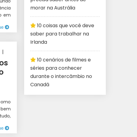
mundo
morar na Austrália
ncia
do em
10 coisas que você deve
ue
saber para trabalhar na
Irlanda
|
10 cenários de filmes e
 1
os
séries para conhecer
o
durante o intercâmbio no
Canadá
 como
o bem
tudo,
ue