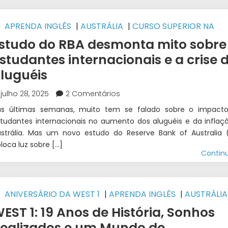
APRENDA INGLÊS
|
AUSTRÁLIA
|
CURSO SUPERIOR NA
USTRÁLIA
|
ESTUDAR NA AUSTRÁLIA
|
INTERCÂMBIO
|
WES
studo do RBA desmonta mito sobre
NTERCÂMBIO
studantes internacionais e a crise 
luguéis
julho 28, 2025
2 Comentários
as últimas semanas, muito tem se falado sobre o impact
tudantes internacionais no aumento dos aluguéis e da inflaç
strália. Mas um novo estudo do Reserve Bank of Australia 
loca luz sobre […]
Contin
ANIVERSÁRIO DA WEST 1
|
APRENDA INGLÊS
|
AUSTRÁLIA
URSO SUPERIOR NA AUSTRÁLIA
|
INTERCÂMBIO
|
EST 1: 19 Anos de História, Sonhos
NIVERSIDADE NA AUSTRÁLIA
|
WEST 1 INTERCÂMBIO
ealizados e um Mundo de