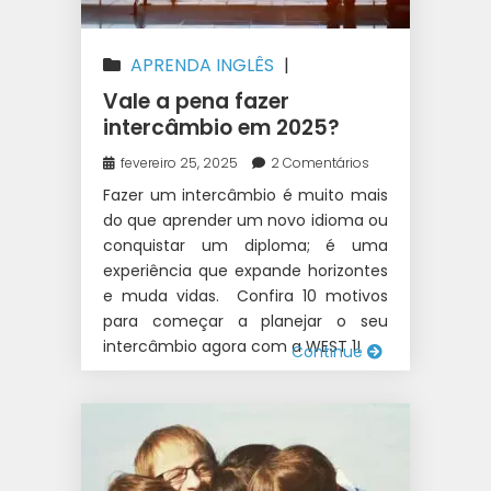
APRENDA INGLÊS
|
AUSTRÁLIA
|
CANADÁ
|
Vale a pena fazer
INTERCÂMBIO
|
IRLANDA
|
NOVA
intercâmbio em 2025?
ZELÂNDIA
fevereiro 25, 2025
2 Comentários
Fazer um intercâmbio é muito mais
do que aprender um novo idioma ou
conquistar um diploma; é uma
experiência que expande horizontes
e muda vidas. Confira 10 motivos
para começar a planejar o seu
intercâmbio agora com a WEST 1!
Continue