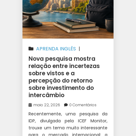
APRENDA INGLÊS
|
INTERCÂMBIO
|
WEST 1
Nova pesquisa mostra
INTERCÂMBIO
relação entre incertezas
sobre vistos e a
percepção do retorno
sobre investimento do
intercâmbio
maio 22, 2026
0 Comentários
Recentemente, uma pesquisa da
IDP, divulgada pela ICEF Monitor,
trouxe um tema muito interessante
para o mercado internacional: a