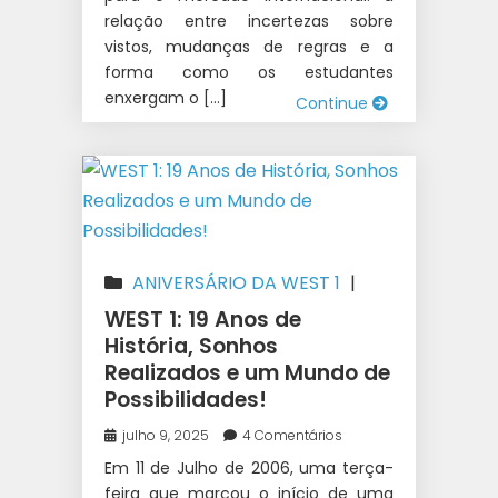
relação entre incertezas sobre
vistos, mudanças de regras e a
forma como os estudantes
enxergam o […]
Continue
ANIVERSÁRIO DA WEST 1
|
APRENDA INGLÊS
|
AUSTRÁLIA
|
WEST 1: 19 Anos de
CURSO SUPERIOR NA AUSTRÁLIA
História, Sonhos
Realizados e um Mundo de
|
INTERCÂMBIO
|
UNIVERSIDADE
Possibilidades!
NA AUSTRÁLIA
|
WEST 1
INTERCÂMBIO
julho 9, 2025
4 Comentários
Em 11 de Julho de 2006, uma terça-
feira que marcou o início de uma