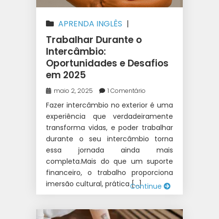
APRENDA INGLÊS
|
AUSTRÁLIA
|
CANADÁ
|
Trabalhar Durante o
INTERCÂMBIO
|
IRLANDA
|
NOVA
Intercâmbio:
Oportunidades e Desafios
ZELÂNDIA
em 2025
maio 2, 2025
1 Comentário
Fazer intercâmbio no exterior é uma
experiência que verdadeiramente
transforma vidas, e poder trabalhar
durante o seu intercâmbio torna
essa jornada ainda mais
completa.Mais do que um suporte
financeiro, o trabalho proporciona
imersão cultural, prática […]
Continue