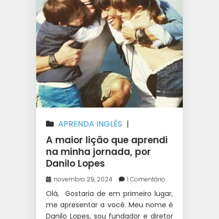
APRENDA INGLÊS
|
AUSTRÁLIA
|
INTERCÂMBIO
A maior lição que aprendi
na minha jornada, por
Danilo Lopes
novembro 29, 2024
1 Comentário
Olá, Gostaria de em primeiro lugar,
me apresentar a você. Meu nome é
Danilo Lopes, sou fundador e diretor