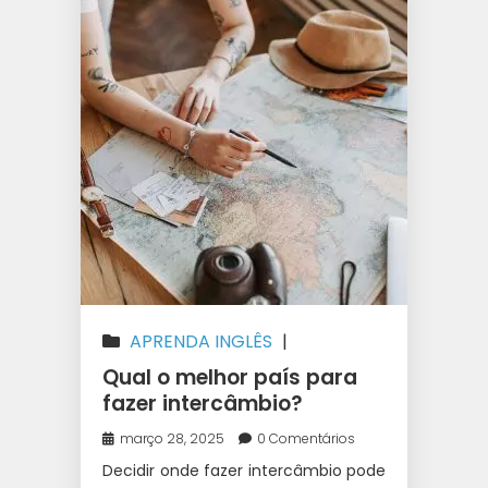
APRENDA INGLÊS
|
AUSTRÁLIA
|
CANADÁ
|
Qual o melhor país para
INTERCÂMBIO
|
IRLANDA
|
NOVA
fazer intercâmbio?
ZELÂNDIA
março 28, 2025
0 Comentários
Decidir onde fazer intercâmbio pode