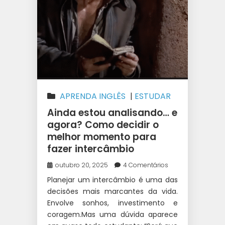
APRENDA INGLÊS
|
ESTUDAR
NA AUSTRÁLIA
|
INTERCÂMBIO
|
Ainda estou analisando… e
WEST 1 INTERCÂMBIO
agora? Como decidir o
melhor momento para
fazer intercâmbio
outubro 20, 2025
4 Comentários
Planejar um intercâmbio é uma das
decisões mais marcantes da vida.
Envolve sonhos, investimento e
coragem.Mas uma dúvida aparece