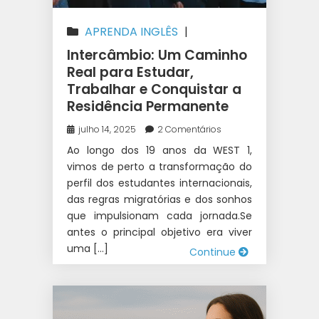
APRENDA INGLÊS
|
AUSTRÁLIA
|
CANADÁ
|
CURSO
Intercâmbio: Um Caminho
SUPERIOR NA AUSTRÁLIA
|
Real para Estudar,
Trabalhar e Conquistar a
ESTUDAR NA AUSTRÁLIA
|
Residência Permanente
ESTUDOS E TRABALHO
INTERCÂMBIO
|
FAZER DINHEIRO
julho 14, 2025
2 Comentários
NO INTERCÂMBIO
|
Ao longo dos 19 anos da WEST 1,
INTERCÂMBIO
|
IRLANDA
|
NOVA
vimos de perto a transformação do
perfil dos estudantes internacionais,
ZELÂNDIA
|
TRABALHAR DURANTE
das regras migratórias e dos sonhos
O INTERCÂMBIO
|
UNIVERSIDADE
que impulsionam cada jornada.Se
NA AUSTRÁLIA
|
WEST 1
antes o principal objetivo era viver
INTERCÂMBIO
uma […]
Continue