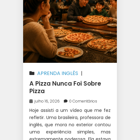
APRENDA INGLÊS
|
AUSTRÁLIA
|
CANADÁ
|
ESTUDAR
A Pizza Nunca Foi Sobre
NA AUSTRÁLIA
|
INTERCÂMBIO
|
Pizza
WEST 1 INTERCÂMBIO
julho 16, 2026
0 Comentários
Hoje assisti a um vídeo que me fez
refletir. Uma brasileira, professora de
inglês, que mora no exterior contou
uma experiência simples, mas
extremamente poderosa. Ela estava