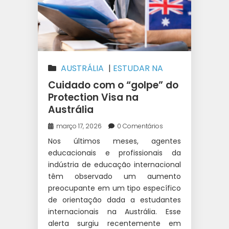
AUSTRÁLIA
|
ESTUDAR NA
AUSTRÁLIA
|
ESTUDOS E
Cuidado com o “golpe” do
TRABALHO INTERCÂMBIO
|
Protection Visa na
Austrália
INTERCÂMBIO
|
TRABALHAR
DURANTE O INTERCÂMBIO
|
março 17, 2026
0 Comentários
WEST 1 INTERCÂMBIO
Nos últimos meses, agentes
educacionais e profissionais da
indústria de educação internacional
têm observado um aumento
preocupante em um tipo específico
de orientação dada a estudantes
internacionais na Austrália. Esse
alerta surgiu recentemente em