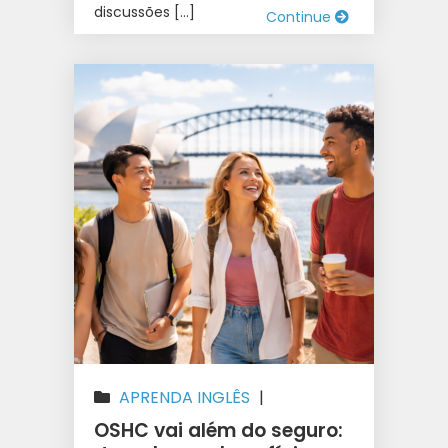
discussões […]
Continue
APRENDA INGLÊS
|
AUSTRÁLIA
|
ESTUDAR NA
OSHC vai além do seguro: