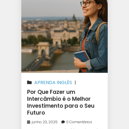
APRENDA INGLÊS
|
AUSTRÁLIA
|
CANADÁ
|
Por Que Fazer um
INTERCÂMBIO
|
IRLANDA
|
NOVA
Intercâmbio é o Melhor
Investimento para o Seu
ZELÂNDIA
Futuro
junho 23, 2025
0 Comentários