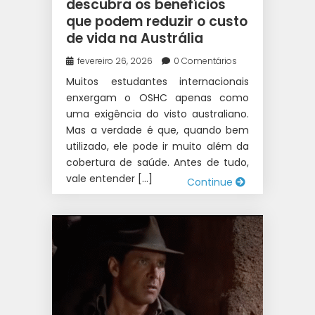
AUSTRÁLIA
|
ESTUDOS E
descubra os benefícios
que podem reduzir o custo
TRABALHO INTERCÂMBIO
|
de vida na Austrália
INTERCÂMBIO
|
WEST 1
INTERCÂMBIO
fevereiro 26, 2026
0 Comentários
Muitos estudantes internacionais
enxergam o OSHC apenas como
uma exigência do visto australiano.
Mas a verdade é que, quando bem
utilizado, ele pode ir muito além da
cobertura de saúde. Antes de tudo,
vale entender […]
Continue