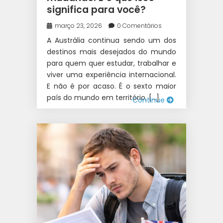
significa para você?
TRABALHO INTERCÂMBIO
|
INTERCÂMBIO
|
WEST 1
março 23, 2026
0 Comentários
INTERCÂMBIO
A Austrália continua sendo um dos
destinos mais desejados do mundo
para quem quer estudar, trabalhar e
viver uma experiência internacional.
E não é por acaso. É o sexto maior
país do mundo em território, […]
Continue