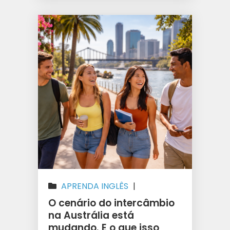
APRENDA INGLÊS
|
AUSTRÁLIA
|
CURSO SUPERIOR
O cenário do intercâmbio
NA AUSTRÁLIA
|
ESTUDAR NA
na Austrália está
mudando. E o que isso
AUSTRÁLIA
|
ESTUDOS E