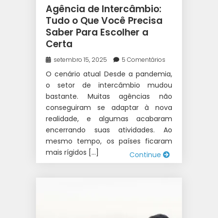
AUSTRÁLIA
|
ESTUDAR NA
Agência de Intercâmbio:
AUSTRÁLIA
|
ESTUDOS E
Tudo o Que Você Precisa
Saber Para Escolher a
TRABALHO INTERCÂMBIO
|
Certa
INTERCÂMBIO
|
WEST 1
INTERCÂMBIO
setembro 15, 2025
5 Comentários
O cenário atual Desde a pandemia,
o setor de intercâmbio mudou
bastante. Muitas agências não
conseguiram se adaptar à nova
realidade, e algumas acabaram
encerrando suas atividades. Ao
mesmo tempo, os países ficaram
mais rígidos […]
Continue