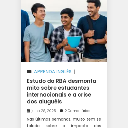
APRENDA INGLÊS
|
AUSTRÁLIA
|
CURSO SUPERIOR
Estudo do RBA desmonta
NA AUSTRÁLIA
|
ESTUDAR NA
mito sobre estudantes
internacionais e a crise
AUSTRÁLIA
|
INTERCÂMBIO
|
dos aluguéis
WEST 1 INTERCÂMBIO
julho 28, 2025
2 Comentários
Nas últimas semanas, muito tem se
falado sobre o impacto dos