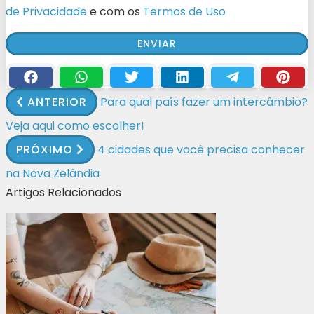
de Privacidade
e com os
Termos de Uso
ANTERIOR
Para qual país fazer um intercâmbio?
Veja aqui como escolher!
PRÓXIMO
4 cidades que você precisa conhecer
na Nova Zelândia
Artigos Relacionados