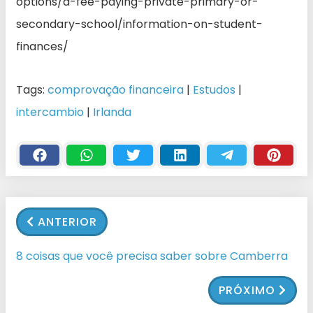
options/a-fee-paying-private-primary-or-
secondary-school/information-on-student-
finances/
Tags:
comprovação financeira
|
Estudos
|
intercambio
|
Irlanda
ANTERIOR
8 coisas que você precisa saber sobre Camberra
PRÓXIMO