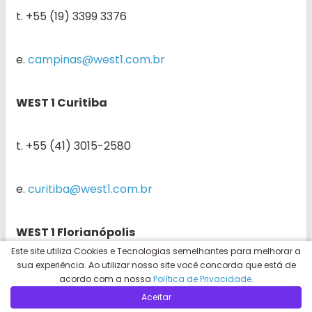
t. +55 (19) 3399 3376
e.
campinas@west1.com.br
WEST 1 Curitiba
t. +55 (41) 3015-2580
e.
curitiba@west1.com.br
WEST 1 Florianópolis
Este site utiliza Cookies e Tecnologias semelhantes para melhorar a
sua experiência. Ao utilizar nosso site você concorda que está de
t. +55 (48) 3228 1250
acordo com a nossa
Política de Privacidade
.
Aceitar