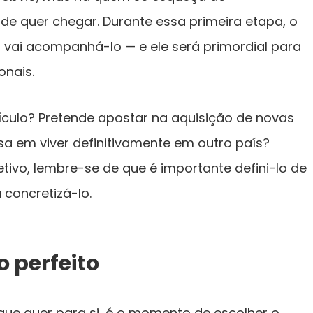
nde quer chegar. Durante essa primeira etapa, o
o
vai acompanhá-lo — e ele será primordial para
onais.
ículo? Pretende apostar na aquisição de novas
sa em viver definitivamente em outro país?
ivo, lembre-se de que é importante defini-lo de
concretizá-lo.
o perfeito
que quer para si, é o momento de escolher o