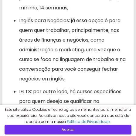
mínimo, 14 semanas;
Inglês para Negócios: já essa opção é para
quem quer trabalhar, principalmente, nas
áreas de finanças e negócios, como
administração e marketing, uma vez que o
curso se foca na linguagem de trabalho e na
conversação para você conseguir fechar
negócios em inglês;
IELTS: por outro lado, há cursos específicos
para quem deseja se qualificar no
Este site utiliza Cookies e Tecnologias semelhantes para melhorar a
International Language Testing System, o
sua experiência. Ao utilizar nosso site você concorda que está de
IELTS. Com duração mínima de 10 semanas, as
acordo com a nossa
Política de Privacidade
.
aulas se focam nas habilidades que a prova,
Aceitar