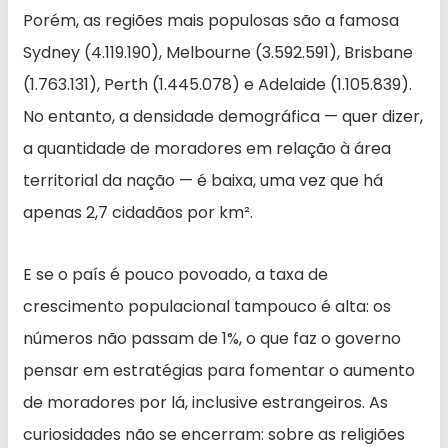
Porém, as regiões mais populosas são a famosa
Sydney (4.119.190), Melbourne (3.592.591), Brisbane
(1.763.131), Perth (1.445.078) e Adelaide (1.105.839).
No entanto, a densidade demográfica — quer dizer,
a quantidade de moradores em relação à área
territorial da nação — é baixa, uma vez que há
apenas 2,7 cidadãos por km².
E se o país é pouco povoado, a taxa de
crescimento populacional tampouco é alta: os
números não passam de 1%, o que faz o governo
pensar em estratégias para fomentar o aumento
de moradores por lá, inclusive estrangeiros. As
curiosidades não se encerram: sobre as religiões