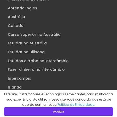
Aprenda Inglês
Austrália
Canadá
Curso superior na Austrália
Estudar na Austrália
Estudar na Hillsong
Estudos e trabalho intercâmbio
Fazer dinheiro no intercâmbio
Intercâmbio
Irlanda
Este site utiliza Cookies e Tecnologias semelhantes para melhorar a
Nova Zelândia
sua experiência. Ao utilizar nosso site você concorda que está de
Sem Categoria
acordo com a nossa
Política de Privacidade
.
Aceitar
Trabalhar durante o intercâmbio