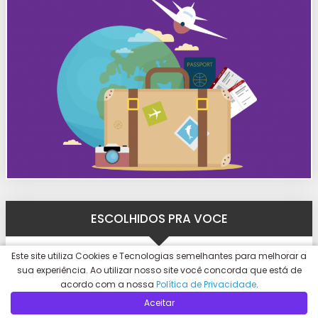
ESCOLHIDOS PRA VOCE
Este site utiliza Cookies e Tecnologias semelhantes para melhorar a
10 costumes da Austrália que você precisa
sua experiência. Ao utilizar nosso site você concorda que está de
conhecer antes do intercâmbio
acordo com a nossa
Política de Privacidade
.
Aceitar