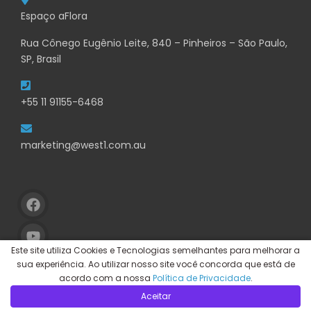
Espaço aFlora
Rua Cônego Eugênio Leite, 840 – Pinheiros – São Paulo,
SP, Brasil
+55 11 91155-6468
marketing@west1.com.au
Este site utiliza Cookies e Tecnologias semelhantes para melhorar a
sua experiência. Ao utilizar nosso site você concorda que está de
acordo com a nossa
Política de Privacidade
.
Aceitar