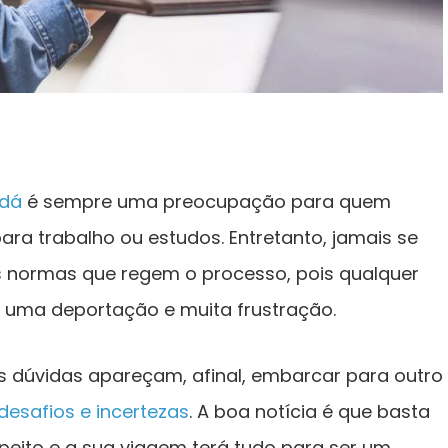
dá
é sempre uma preocupação para quem
ara trabalho ou estudos. Entretanto, jamais se
s normas que regem o processo, pois qualquer
m uma deportação e muita frustração.
as dúvidas apareçam, afinal, embarcar para outro
desafios e incertezas
. A boa notícia é que basta
peito e a sua viagem terá tudo para ser um