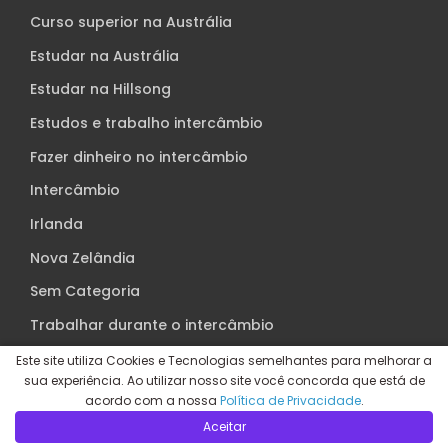
Curso superior na Austrália
Estudar na Austrália
Estudar na Hillsong
Estudos e trabalho intercâmbio
Fazer dinheiro no intercâmbio
Intercâmbio
Irlanda
Nova Zelândia
Sem Categoria
Trabalhar durante o intercâmbio
Universidade na Austrália
Este site utiliza Cookies e Tecnologias semelhantes para melhorar a
sua experiência. Ao utilizar nosso site você concorda que está de
WEST 1 intercâmbio
acordo com a nossa
Política de Privacidade
.
Aceitar