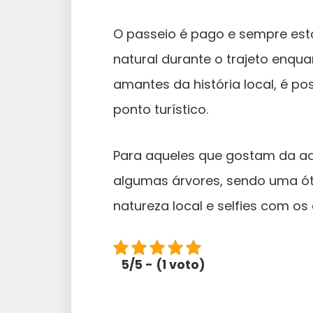
O passeio é pago e sempre est
natural durante o trajeto enqu
amantes da história local, é po
ponto turístico.
Para aqueles que gostam da adr
algumas árvores, sendo uma óti
natureza local e selfies com o
5/5 - (1 voto)