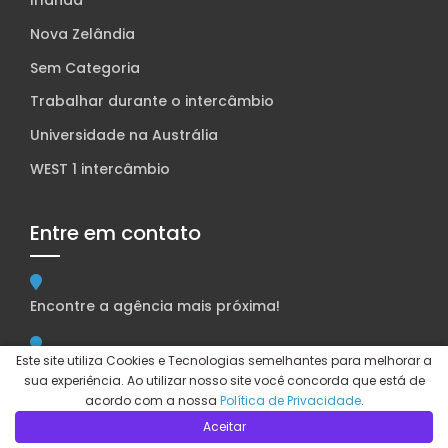
Irlanda
Nova Zelândia
Sem Categoria
Trabalhar durante o intercâmbio
Universidade na Austrália
WEST 1 intercâmbio
Entre em contato
Encontre a agência mais próxima!
Este site utiliza Cookies e Tecnologias semelhantes para melhorar a
Espaço aFlora
sua experiência. Ao utilizar nosso site você concorda que está de
acordo com a nossa
Política de Privacidade
.
Rua Cônego Eugênio Leite, 840 – Pinheiros – São Paulo,
Aceitar
SP, Brasil