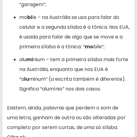
“garagem”;
mo
bi
le – na Austrália se usa para falar do
celular e a segunda sílaba é a tônica. Nos EUA,
é usada para falar de algo que se move e a
primeira sílaba é a tônica: “
mo
bile”;
alu
mi
nium – tem a primeira sílaba mais forte
na Austrália, enquanto que nos EUA é
“a
lu
minum” (a escrita também é diferente).
Significa “alumínio” nos dois casos.
Existem, ainda, palavras que perdem o som de
uma letra, ganham de outra ou são alteradas por
completo por serem curtas, de uma só sílaba.