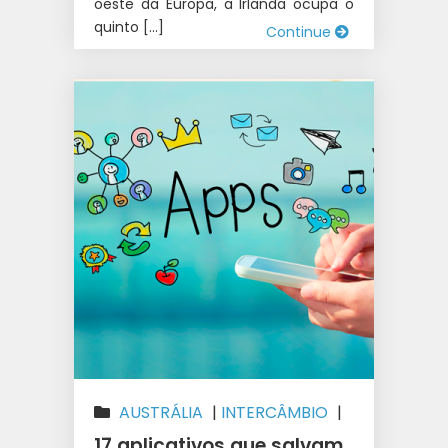
oeste da Europa, a Irlanda ocupa o
quinto […]
Continue
AUSTRÁLIA
|
INTERCÂMBIO
|
IRLANDA
|
NOVA ZELÂNDIA
17 aplicativos que salvam