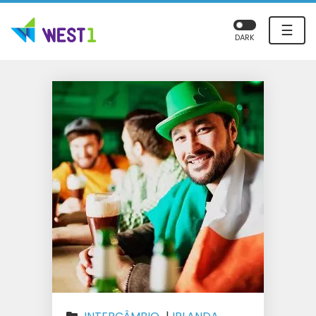
☰
DARK