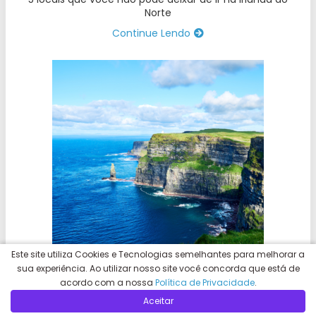
Norte
Continue Lendo
Este site utiliza Cookies e Tecnologias semelhantes para melhorar a
sua experiência. Ao utilizar nosso site você concorda que está de
acordo com a nossa
Política de Privacidade
.
Aumento na comprovação financeira na Irlanda: O que
você precisa saber
Aceitar